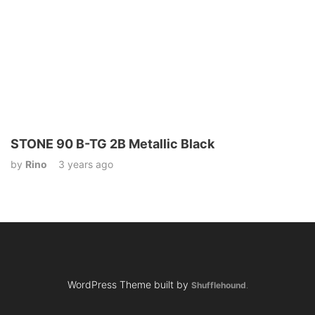
STONE 90 B-TG 2B Metallic Black
by
Rino
3 years ago
WordPress Theme built by
Shufflehound
.