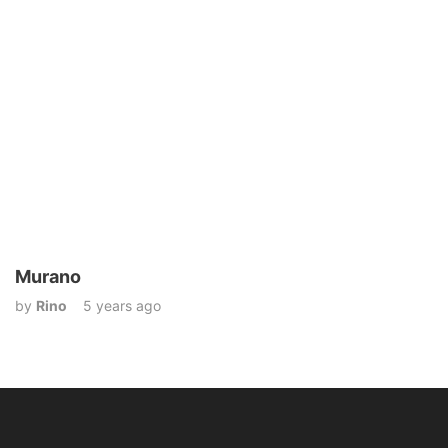
Murano
by
Rino
5 years ago